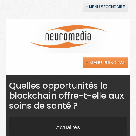
+ MENU SECONDAIRE
Accueil
Annonces
+ MENU PRINCIPAL
YouTube
LinkedIn
Actualités
Quelles opportunités la
blockchain offre-t-elle aux
Sciences
soins de santé ?
Maladies
Soins
Actualités
Droit