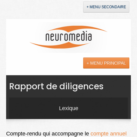
+ MENU SECONDAIRE
Accueil
Annonces
+ MENU PRINCIPAL
YouTube
LinkedIn
Actualités
Rapport de diligences
Sciences
Maladies
Lexique
Soins
Droit
Compte-rendu qui accompagne le
compte annuel