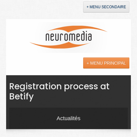
+ MENU SECONDAIRE
Accueil
Annonces
+ MENU PRINCIPAL
YouTube
LinkedIn
Actualités
Registration process at
Betify
Sciences
Maladies
Actualités
Soins
Droit