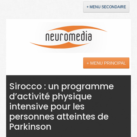
+ MENU SECONDAIRE
Accueil
Annonces
+ MENU PRINCIPAL
YouTube
LinkedIn
Actualités
Sirocco : un programme
d’activité physique
Sciences
intensive pour les
Maladies
personnes atteintes de
Soins
Parkinson
Droit