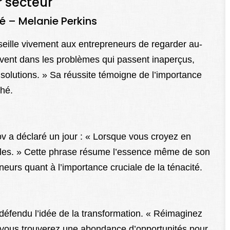
r secteur
é – Melanie Perkins
seille vivement aux entrepreneurs de regarder au-
ouvent dans les problèmes qui passent inaperçus,
solutions. » Sa réussite témoigne de l’importance
ché.
v a déclaré un jour : « Lorsque vous croyez en
acles. » Cette phrase résume l’essence même de son
neurs quant à l’importance cruciale de la ténacité.
éfendu l’idée de la transformation. « Réimaginez
et vous trouverez une abondance d’opportunités pour