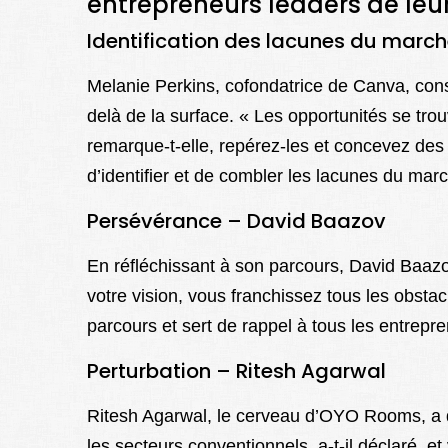
entrepreneurs leaders de leu
Identification des lacunes du march
Melanie Perkins, cofondatrice de Canva, con
delà de la surface. « Les opportunités se tr
remarque-t-elle, repérez-les et concevez des 
d’identifier et de combler les lacunes du mar
Persévérance – David Baazov
En réfléchissant à son parcours, David Baazo
votre vision, vous franchissez tous les obst
parcours et sert de rappel à tous les entrepre
Perturbation – Ritesh Agarwal
Ritesh Agarwal, le cerveau d’OYO Rooms, a d
les secteurs conventionnels, a-t-il déclaré, 