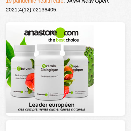
19 pandemic health care
.
JAMA Netw Open
.
2021;4(12):e2136405.