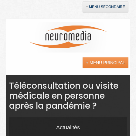
+ MENU SECONDAIRE
Accueil
Annonces
+ MENU PRINCIPAL
YouTube
LinkedIn
Actualités
Téléconsultation ou visite
médicale en personne
Sciences
après la pandémie ?
Maladies
Soins
Actualités
Droit