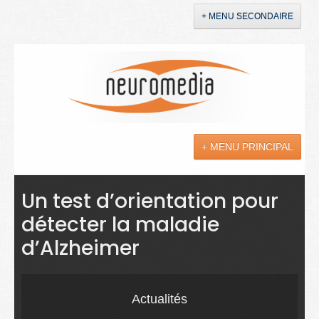
+ MENU SECONDAIRE
Accueil
Annonces
+ MENU PRINCIPAL
YouTube
LinkedIn
Actualités
Un test d’orientation pour
détecter la maladie
Sciences
d’Alzheimer
Maladies
Soins
Actualités
Droit