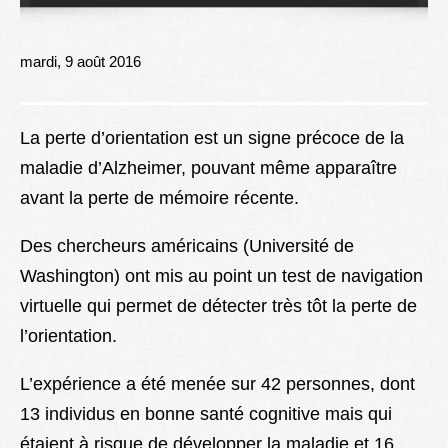
Lexique
Better Health
mardi, 9 août 2016
La perte d’orientation est un signe précoce de la
maladie d’Alzheimer, pouvant même apparaître
avant la perte de mémoire récente.
Des chercheurs américains (Université de
Washington) ont mis au point un test de navigation
virtuelle qui permet de détecter très tôt la perte de
l’orientation.
L’expérience a été menée sur 42 personnes, dont
13 individus en bonne santé cognitive mais qui
étaient à risque de développer la maladie et 16