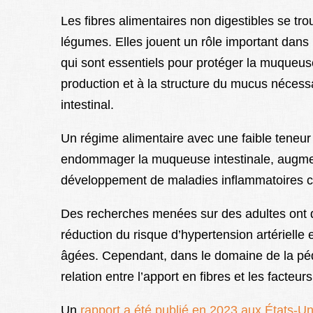
Les fibres alimentaires non digestibles se tro
légumes. Elles jouent un rôle important dans 
qui sont essentiels pour protéger la muqueuse 
production et à la structure du mucus nécessai
intestinal.
Un régime alimentaire avec une faible teneur e
endommager la muqueuse intestinale, augmenter
développement de maladies inflammatoires c
Des recherches menées sur des adultes ont dé
réduction du risque d’hypertension artérielle
âgées. Cependant, dans le domaine de la pédia
relation entre l’apport en fibres et les facteu
Un
rapport a été publié en 2023 aux États-Un