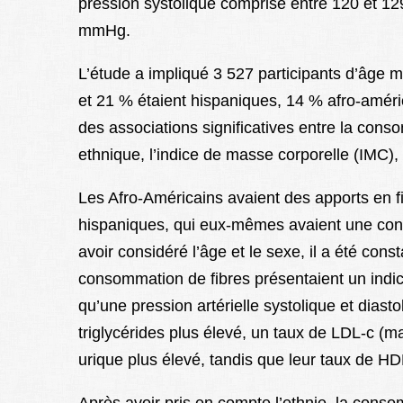
pression systolique comprise entre 120 et 12
mmHg.
L’étude a impliqué 3 527 participants d’âge 
et 21 % étaient hispaniques, 14 % afro-améri
des associations significatives entre la consom
ethnique, l’indice de masse corporelle (IMC), a
Les Afro-Américains avaient des apports en f
hispaniques, qui eux-mêmes avaient une con
avoir considéré l’âge et le sexe, il a été con
consommation de fibres présentaient un indic
qu’une pression artérielle systolique et diast
triglycérides plus élevé, un taux de LDL-c (ma
urique plus élevé, tandis que leur taux de HDL