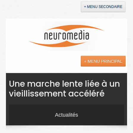
+ MENU SECONDAIRE
Accueil
Annonces
+ MENU PRINCIPAL
YouTube
LinkedIn
Actualités
Une marche lente liée à un
vieillissement accéléré
Sciences
Maladies
Actualités
Soins
Droit