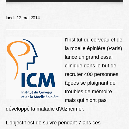
Lexique
Better Health
lundi, 12 mai 2014
l’Institut du cerveau et de
la moelle épinière (Paris)
lance un grand essai
clinique dans le but de
recruter 400 personnes
âgées se plaignant de
troubles de mémoire
mais qui n’ont pas
développé la maladie d’Alzheimer.
L’objectif est de suivre pendant 7 ans ces