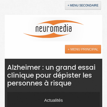
+ MENU SECONDAIRE
Accueil
Annonces
+ MENU PRINCIPAL
YouTube
LinkedIn
Actualités
Alzheimer : un grand essai
clinique pour dépister les
Sciences
personnes à risque
Maladies
Soins
Actualités
Droit