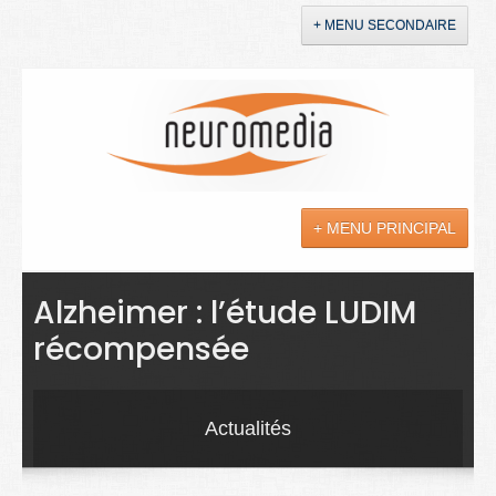
+ MENU SECONDAIRE
Accueil
Annonces
+ MENU PRINCIPAL
YouTube
LinkedIn
Actualités
Alzheimer : l’étude LUDIM
récompensée
Sciences
Maladies
Actualités
Soins
Droit