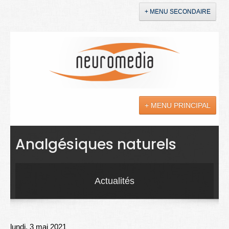
+ MENU SECONDAIRE
Accueil
Annonces
+ MENU PRINCIPAL
YouTube
LinkedIn
Actualités
Analgésiques naturels
Sciences
Maladies
Actualités
Soins
Droit
lundi, 3 mai 2021