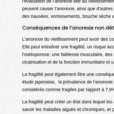
l’évaluation de l’anorexie liée au vieillissem
peuvent causer l’anorexie, ainsi que d’autre
des nausées, vomissements, bouche sèche et
Conséquences de l’anorexie non dét
L’anorexie du vieillissement peut avoir des 
Elle peut entraîner une fragilité, un risque a
l’ostéoporose, une faiblesse musculaire, des s
cicatrisation et de la fonction immunitaire et 
La fragilité peut également être une conséqu
étude japonaise, la prévalence de l’anorexie 
considérés comme fragiles par rapport à 7,9%
La fragilité peut créer un état dans lequel le
savoir les maladies aiguës et chroniques, et