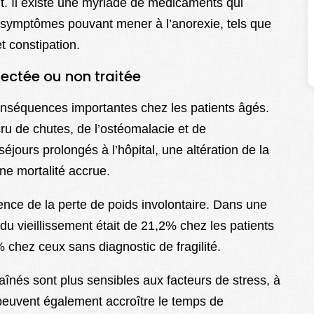
ent. Il existe une myriade de médicaments qui
s symptômes pouvant mener à l’anorexie, tels que
 constipation.
ectée ou non traitée
conséquences importantes chez les patients âgés.
ccru de chutes, de l’ostéomalacie et de
éjours prolongés à l’hôpital, une altération de la
une mortalité accrue.
ence de la perte de poids involontaire. Dans une
du vieillissement était de 21,2% chez les patients
 chez ceux sans diagnostic de fragilité.
s aînés sont plus sensibles aux facteurs de stress, à
 peuvent également accroître le temps de