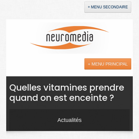
+ MENU SECONDAIRE
Accueil
Annonces
+ MENU PRINCIPAL
YouTube
LinkedIn
Actualités
Quelles vitamines prendre
quand on est enceinte ?
Sciences
Maladies
Actualités
Soins
Droit