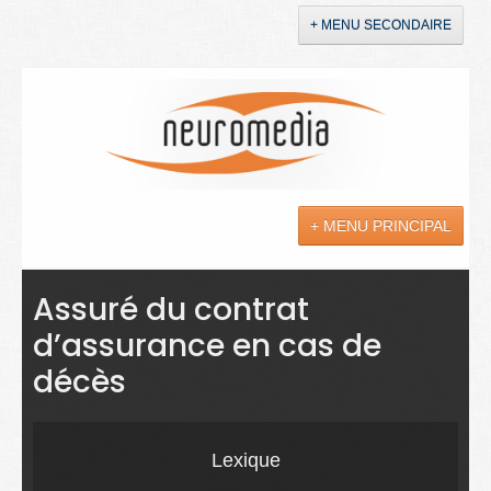
+ MENU SECONDAIRE
Accueil
Annonces
+ MENU PRINCIPAL
YouTube
LinkedIn
Actualités
Assuré du contrat
d’assurance en cas de
Sciences
décès
Maladies
Soins
Lexique
Droit