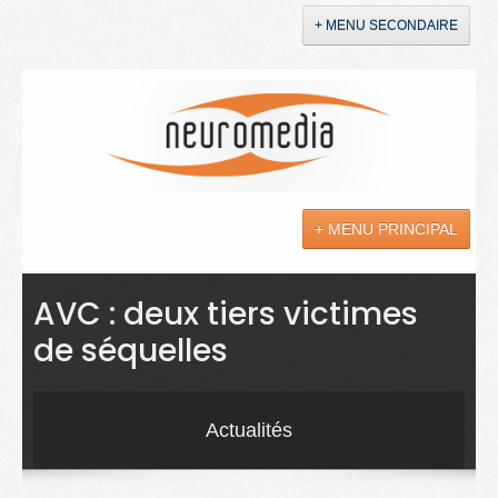
+ MENU SECONDAIRE
Accueil
Annonces
+ MENU PRINCIPAL
YouTube
LinkedIn
Actualités
AVC : deux tiers victimes
de séquelles
Sciences
Maladies
Actualités
Soins
Droit