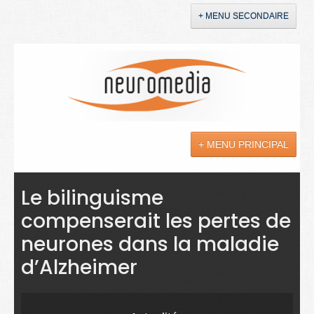
+ MENU SECONDAIRE
Accueil
Annonces
+ MENU PRINCIPAL
YouTube
LinkedIn
Actualités
Le bilinguisme
compenserait les pertes de
Sciences
neurones dans la maladie
Maladies
d’Alzheimer
Soins
Droit