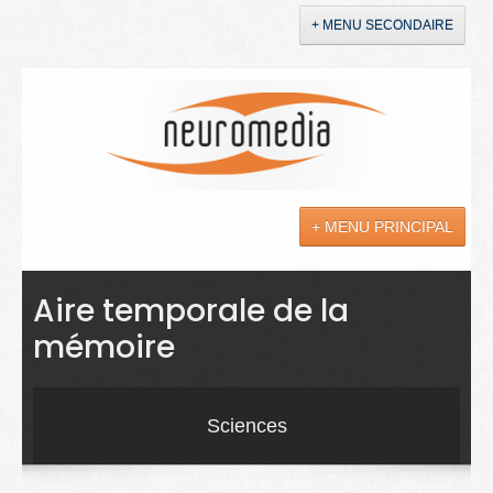
+ MENU SECONDAIRE
Accueil
Annonces
+ MENU PRINCIPAL
YouTube
LinkedIn
Actualités
Aire temporale de la
mémoire
Sciences
Maladies
Sciences
Soins
Droit