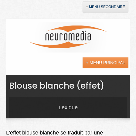
+ MENU SECONDAIRE
Accueil
Annonces
+ MENU PRINCIPAL
YouTube
LinkedIn
Actualités
Blouse blanche (effet)
Sciences
Maladies
Lexique
Soins
Droit
L’effet blouse blanche se traduit par une