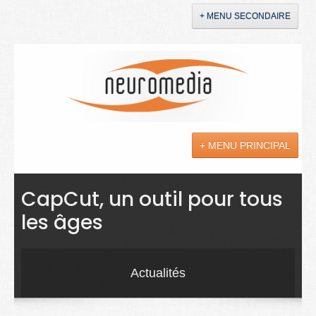
+ MENU SECONDAIRE
Accueil
Annonces
+ MENU PRINCIPAL
YouTube
LinkedIn
Actualités
CapCut, un outil pour tous
les âges
Sciences
Maladies
Actualités
Soins
Droit