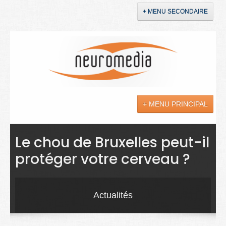
+ MENU SECONDAIRE
Accueil
Annonces
+ MENU PRINCIPAL
YouTube
LinkedIn
Actualités
Le chou de Bruxelles peut-il
protéger votre cerveau ?
Sciences
Maladies
Actualités
Soins
Droit