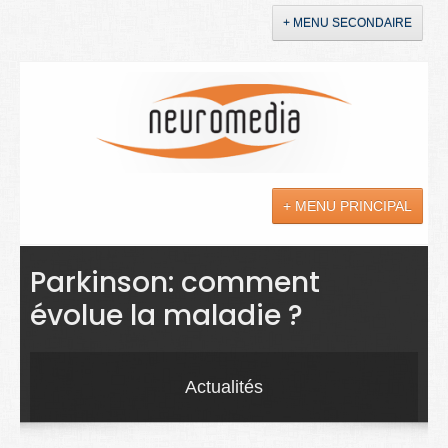
+ MENU SECONDAIRE
Accueil
Annonces
+ MENU PRINCIPAL
YouTube
LinkedIn
Actualités
Parkinson: comment
évolue la maladie ?
Sciences
Maladies
Actualités
Soins
Droit