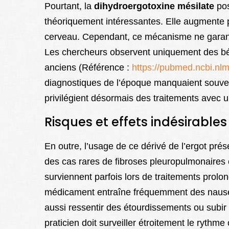
Pourtant, la
dihydroergotoxine mésilate
pos
théoriquement intéressantes. Elle augmente po
cerveau. Cependant, ce mécanisme ne garanti
Les chercheurs observent uniquement des bén
anciens (Référence :
https://pubmed.ncbi.nl
diagnostiques de l’époque manquaient souven
privilégient désormais des traitements avec un
Risques et effets indésirable
En outre, l’usage de ce dérivé de l’ergot pr
des cas rares de fibroses pleuropulmonaires
surviennent parfois lors de traitements prolon
médicament entraîne fréquemment des nausé
aussi ressentir des étourdissements ou subi
praticien doit surveiller étroitement le rythme