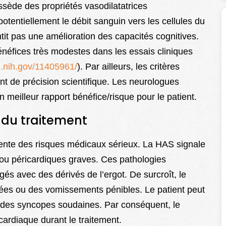
sède des propriétés vasodilatatrices
tentiellement le débit sanguin vers les cellules du
t pas une amélioration des capacités cognitives.
éfices très modestes dans les essais cliniques
m.nih.gov/11405961/
). Par ailleurs, les critères
t de précision scientifique. Les neurologues
 meilleur rapport bénéfice/risque pour le patient.
s du traitement
ésente des risques médicaux sérieux. La HAS signale
 ou péricardiques graves. Ces pathologies
gés avec des dérivés de l’ergot. De surcroît, le
es ou des vomissements pénibles. Le patient peut
r des syncopes soudaines. Par conséquent, le
 cardiaque durant le traitement.