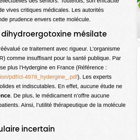
llectuelles des seniors. Toutefois, son efficacité
de vives critiques médicales. Les autorités
de prudence envers cette molécule.
la dihydroergotoxine mésilate
réévalué ce traitement avec rigueur. L’organisme
R) comme insuffisant pour la santé publique. Par
e plus l’Hydergine en France (Référence :
tion/pdf/ct-4978_hydergine_.pdf
). Les experts
lides et indiscutables. En effet, aucune étude ne
nce
. De plus, le médicament n’offre aucune
atients. Ainsi, l’utilité thérapeutique de la molécule
aire incertain