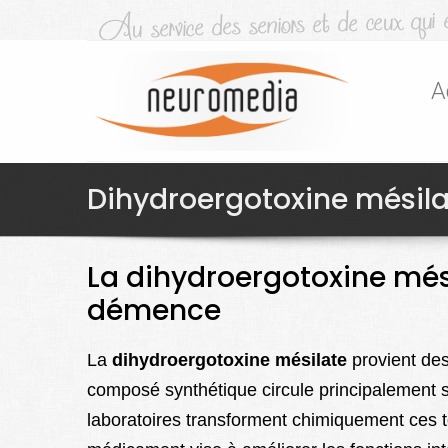
A
Dihydroergotoxine mésila
La dihydroergotoxine mési
démence
La
dihydroergotoxine mésilate
provient des
composé synthétique circule principalement 
laboratoires transforment chimiquement ces t