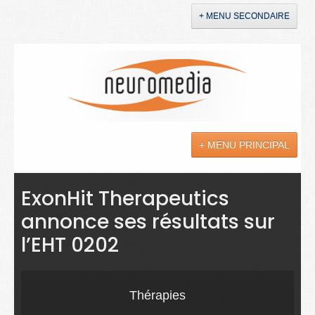
+ MENU SECONDAIRE
Accueil
Annonces
+ MENU PRINCIPAL
YouTube
LinkedIn
Actualités
ExonHit Therapeutics
annonce ses résultats sur
Sciences
l’EHT 0202
Maladies
Soins
Thérapies
Droit