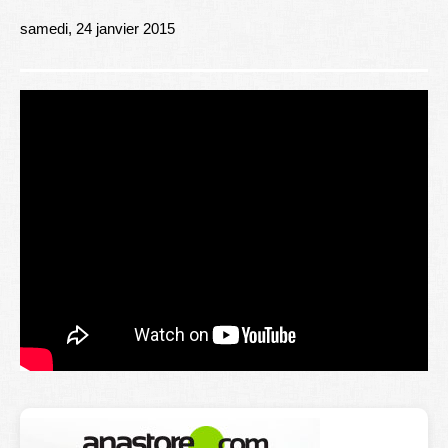
Lexique
samedi, 24 janvier 2015
Better Health