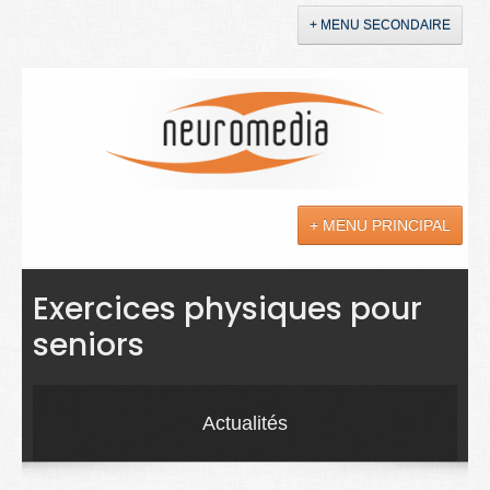
+ MENU SECONDAIRE
Accueil
Annonces
+ MENU PRINCIPAL
YouTube
LinkedIn
Actualités
Exercices physiques pour
seniors
Sciences
Maladies
Actualités
Soins
Droit