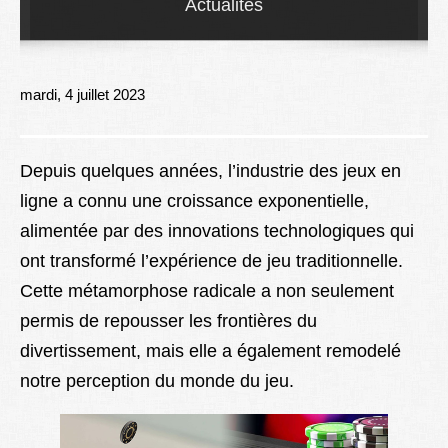
Actualités
Lexique
Better Health
mardi, 4 juillet 2023
Depuis quelques années, l’industrie des jeux en
ligne a connu une croissance exponentielle,
alimentée par des innovations technologiques qui
ont transformé l’expérience de jeu traditionnelle.
Cette métamorphose radicale a non seulement
permis de repousser les frontières du
divertissement, mais elle a également remodelé
notre perception du monde du jeu.