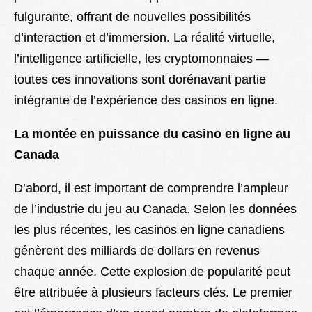
fulgurante, offrant de nouvelles possibilités
d’interaction et d’immersion. La réalité virtuelle,
l’intelligence artificielle, les cryptomonnaies —
toutes ces innovations sont dorénavant partie
intégrante de l’expérience des casinos en ligne.
La montée en puissance du casino en ligne au
Canada
D’abord, il est important de comprendre l’ampleur
de l’industrie du jeu au Canada. Selon les données
les plus récentes, les casinos en ligne canadiens
génèrent des milliards de dollars en revenus
chaque année. Cette explosion de popularité peut
être attribuée à plusieurs facteurs clés. Le premier