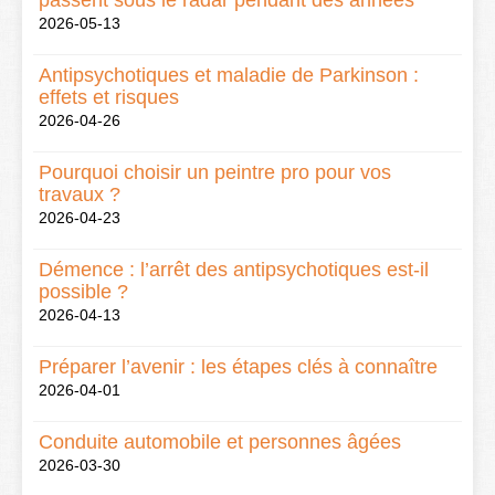
2026-05-13
Antipsychotiques et maladie de Parkinson :
effets et risques
2026-04-26
Pourquoi choisir un peintre pro pour vos
travaux ?
2026-04-23
Démence : l’arrêt des antipsychotiques est-il
possible ?
2026-04-13
Préparer l’avenir : les étapes clés à connaître
2026-04-01
Conduite automobile et personnes âgées
2026-03-30