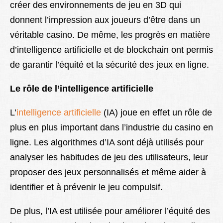
créer des environnements de jeu en 3D qui
donnent l’impression aux joueurs d’être dans un
véritable casino. De même, les progrès en matière
d’intelligence artificielle et de blockchain ont permis
de garantir l’équité et la sécurité des jeux en ligne.
Le rôle de l’intelligence artificielle
L’
intelligence artificielle
(IA) joue en effet un rôle de
plus en plus important dans l’industrie du casino en
ligne. Les algorithmes d’IA sont déjà utilisés pour
analyser les habitudes de jeu des utilisateurs, leur
proposer des jeux personnalisés et même aider à
identifier et à prévenir le jeu compulsif.
De plus, l’IA est utilisée pour améliorer l’équité des