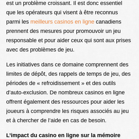
est un problème croissant. Il est donc essentiel
que les opérateurs qui visent à être reconnus
parmi les
meilleurs casinos en ligne
canadiens
prennent des mesures pour promouvoir un jeu
responsable et pour aider ceux qui sont aux prises
avec des problèmes de jeu.
Les initiatives dans ce domaine comprennent des
limites de dépôt, des rappels de temps de jeu, des
périodes de « refroidissement » et des outils
d’auto-exclusion. De nombreux casinos en ligne
offrent également des ressources pour aider les
joueurs à comprendre les risques associés au jeu
et à chercher de l’aide en cas de besoin.
L’impact du casino en ligne sur la mémoire