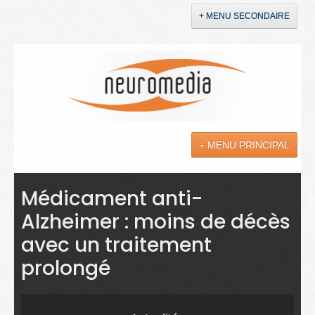
+ MENU SECONDAIRE
Accueil
Annonces
+ MENU PRINCIPAL
YouTube
LinkedIn
Actualités
Médicament anti-
Alzheimer : moins de décès
Sciences
avec un traitement
Maladies
prolongé
Soins
Droit