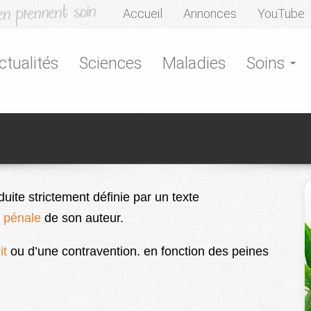
Accueil
Annonces
YouTube
ctualités
Sciences
Maladies
Soins
ite strictement définie par un texte
é pénale
de son auteur.
it
ou d’une contravention. en fonction des peines