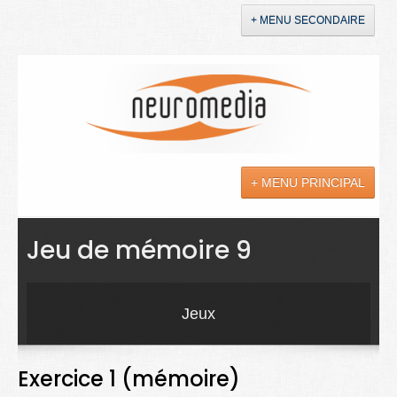
+ MENU SECONDAIRE
Accueil
Annonces
+ MENU PRINCIPAL
YouTube
LinkedIn
Actualités
Jeu de mémoire 9
Sciences
Maladies
Jeux
Soins
Exercice 1 (mémoire)
Droit