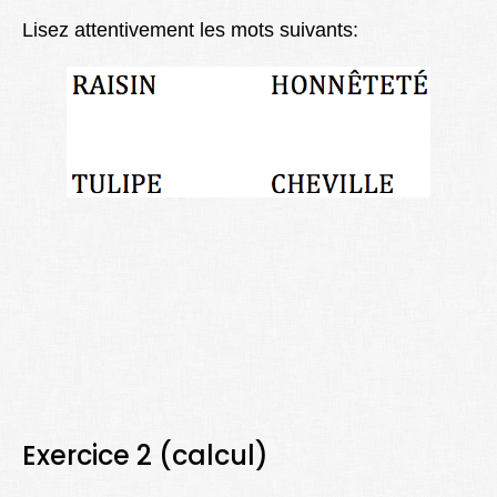
Lexique
Lisez attentivement les mots suivants:
Better Health
Exercice 2 (calcul)