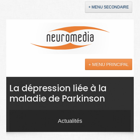
+ MENU SECONDAIRE
Accueil
Annonces
+ MENU PRINCIPAL
YouTube
LinkedIn
Actualités
La dépression liée à la
maladie de Parkinson
Sciences
Maladies
Actualités
Soins
Droit