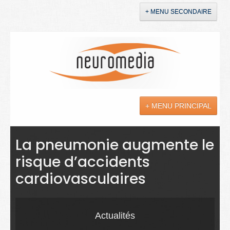
+ MENU SECONDAIRE
Accueil
Annonces
+ MENU PRINCIPAL
YouTube
LinkedIn
Actualités
La pneumonie augmente le
risque d’accidents
Sciences
cardiovasculaires
Maladies
Soins
Actualités
Droit