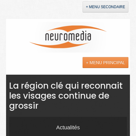
+ MENU SECONDAIRE
Accueil
Annonces
+ MENU PRINCIPAL
YouTube
LinkedIn
Actualités
La région clé qui reconnait
les visages continue de
Sciences
grossir
Maladies
Soins
Actualités
Droit