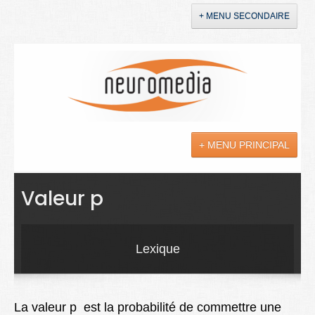
+ MENU SECONDAIRE
Accueil
Annonces
+ MENU PRINCIPAL
YouTube
LinkedIn
Actualités
Valeur p
Sciences
Maladies
Lexique
Soins
Droit
La valeur p est la probabilité de commettre une