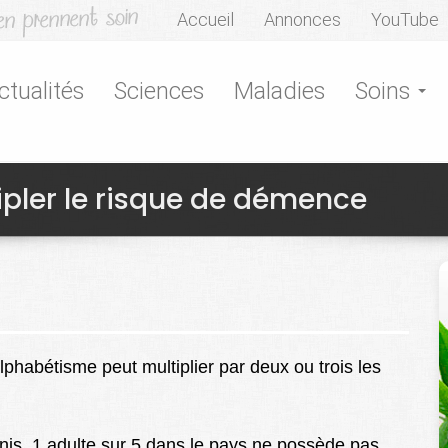
Accueil
Annonces
YouTube
ctualités
Sciences
Maladies
Soins
ipler le risque de démence
phabétisme peut multiplier par deux ou trois les
Unis, 1 adulte sur 5 dans le pays ne possède pas