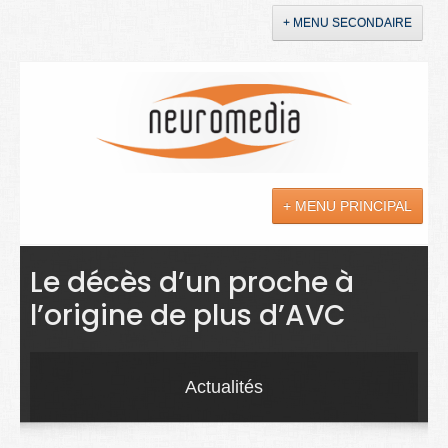
+ MENU SECONDAIRE
Accueil
Annonces
+ MENU PRINCIPAL
YouTube
LinkedIn
Actualités
Le décès d’un proche à
l’origine de plus d’AVC
Sciences
Maladies
Actualités
Soins
Droit