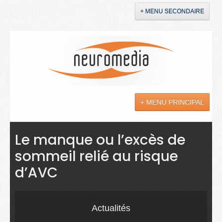
+ MENU SECONDAIRE
Accueil
Annonces
+ MENU PRINCIPAL
YouTube
LinkedIn
Actualités
Le manque ou l’excès de
sommeil relié au risque
Sciences
d’AVC
Maladies
Soins
Actualités
Droit