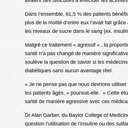
avaient des difficultés à effectuer les activité
Dans l’ensemble, 61,5 % des patients bénéfici
plus de la moitié d’entre eux l’avait fait grâ
les niveaux de sucre dans le sang (ex. insuli
Malgré ce traitement « agressif « , la propo
santé n’a pas changé de manière significativ
soulève la question de savoir si les médeci
diabétiques sans aucun avantage réel.
« Je ne pense pas que nous devrions utiliser
les patients âgés, » poursuit-elle. « Cette é
santé de manière agressive avec ces médicam
Dr Alan Garber, du Baylor College of Medicin
question l’utilisation de l’insuline ou des sul