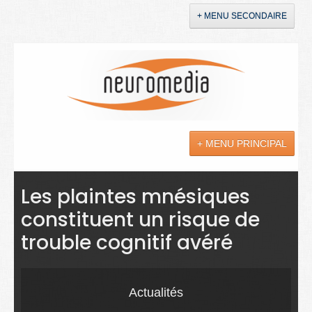
+ MENU SECONDAIRE
Accueil
Annonces
+ MENU PRINCIPAL
YouTube
LinkedIn
Actualités
Les plaintes mnésiques
constituent un risque de
Sciences
trouble cognitif avéré
Maladies
Soins
Actualités
Droit