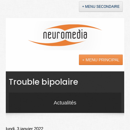
+ MENU SECONDAIRE
Accueil
Annonces
+ MENU PRINCIPAL
YouTube
LinkedIn
Actualités
Trouble bipolaire
Sciences
Maladies
Actualités
Soins
Droit
lundi, 3 janvier 2022