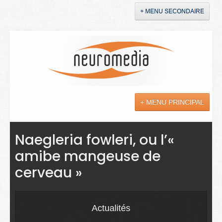
+ MENU SECONDAIRE
Accueil
Annonces
+ MENU PRINCIPAL
YouTube
LinkedIn
Actualités
Naegleria fowleri, ou l’«
amibe mangeuse de
Sciences
cerveau »
Maladies
Soins
Actualités
Droit