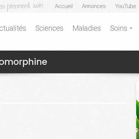
Accueil
Annonces
YouTube
ctualités
Sciences
Maladies
Soins
pomorphine