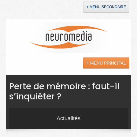
+ MENU SECONDAIRE
Accueil
Annonces
+ MENU PRINCIPAL
YouTube
LinkedIn
Actualités
Perte de mémoire : faut-il
s’inquiéter ?
Sciences
Maladies
Actualités
Soins
Droit