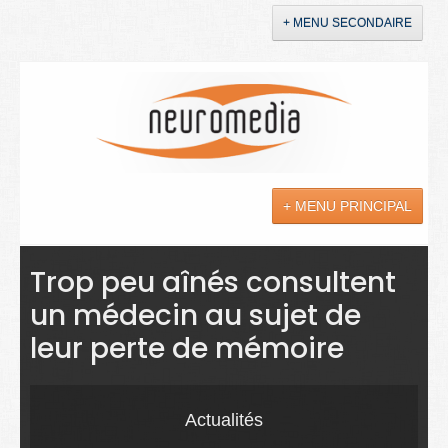
+ MENU SECONDAIRE
Accueil
Annonces
+ MENU PRINCIPAL
YouTube
LinkedIn
Actualités
Trop peu aînés consultent
un médecin au sujet de
Sciences
leur perte de mémoire
Maladies
Soins
Actualités
Droit