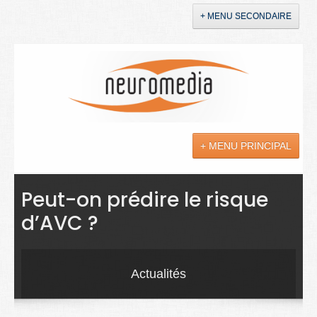
+ MENU SECONDAIRE
Accueil
Annonces
+ MENU PRINCIPAL
YouTube
LinkedIn
Actualités
Peut-on prédire le risque
d’AVC ?
Sciences
Maladies
Actualités
Soins
Droit