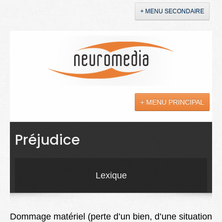
+ MENU SECONDAIRE
Accueil
Annonces
+ MENU PRINCIPAL
YouTube
LinkedIn
Actualités
Préjudice
Sciences
Maladies
Lexique
Soins
Droit
Dommage matériel (perte d’un bien, d’une situation