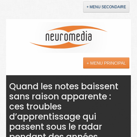
+ MENU SECONDAIRE
Accueil
Annonces
+ MENU PRINCIPAL
YouTube
LinkedIn
Actualités
Quand les notes baissent
sans raison apparente :
Sciences
ces troubles
Maladies
d’apprentissage qui
Soins
passent sous le radar
Droit
pendant des années