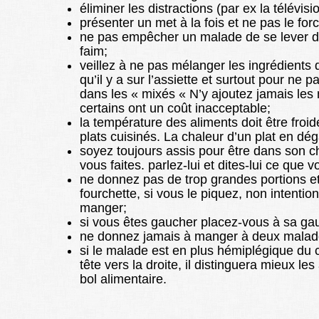
éliminer les distractions (par ex la télévisi
présenter un met à la fois et ne pas le for
ne pas empêcher un malade de se lever de 
faim;
veillez à ne pas mélanger les ingrédients 
qu’il y a sur l’assiette et surtout pour ne
dans les « mixés « N’y ajoutez jamais les
certains ont un coût inacceptable;
la température des aliments doit être froi
plats cuisinés. La chaleur d’un plat en d
soyez toujours assis pour être dans son ch
vous faites. parlez-lui et dites-lui ce que v
ne donnez pas de trop grandes portions et
fourchette, si vous le piquez, non intentio
manger;
si vous êtes gaucher placez-vous à sa gauch
ne donnez jamais à manger à deux malades
si le malade est en plus hémiplégique du cô
tête vers la droite, il distinguera mieux l
bol alimentaire.