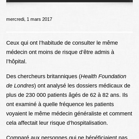
Lexique
Better Health
mercredi, 1 mars 2017
Ceux qui ont l’habitude de consulter le même
médecin ont moins de risque d’être admis à
l’hôpital.
Des chercheurs britanniques (
Health Foundation
de Londres
) ont analysé les dossiers médicaux de
plus de 230 000 patients âgés de 62 à 82 ans. Ils
ont examiné à quelle fréquence les patients
voyaient le même médecin généraliste et comment
cela affectait leur risque d’hospitalisation.
Comparé aux personnes qui ne bénéficiaient pas