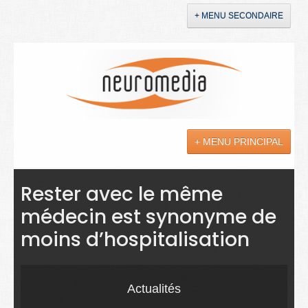
+ MENU SECONDAIRE
Accueil
Annonces
+ MENU PRINCIPAL
YouTube
LinkedIn
Actualités
Rester avec le même
médecin est synonyme de
Sciences
moins d’hospitalisation
Maladies
Soins
Actualités
Droit