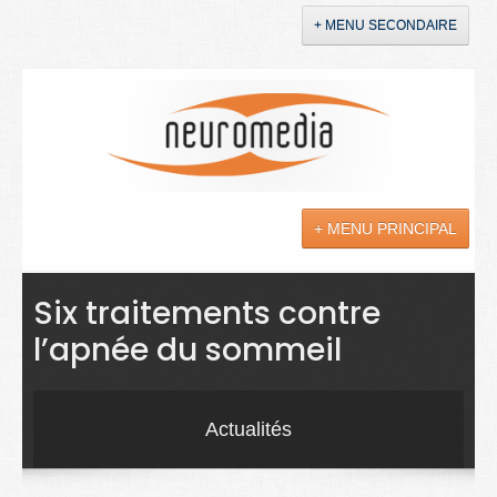
+ MENU SECONDAIRE
Accueil
Annonces
+ MENU PRINCIPAL
YouTube
LinkedIn
Actualités
Six traitements contre
l’apnée du sommeil
Sciences
Maladies
Actualités
Soins
Droit