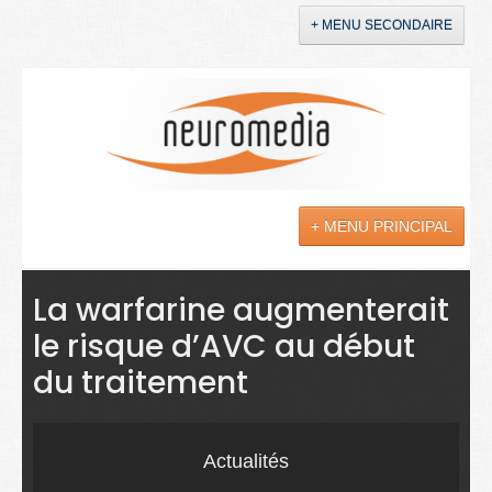
+ MENU SECONDAIRE
Accueil
Annonces
+ MENU PRINCIPAL
YouTube
LinkedIn
Actualités
La warfarine augmenterait
le risque d’AVC au début
Sciences
du traitement
Maladies
Soins
Actualités
Droit