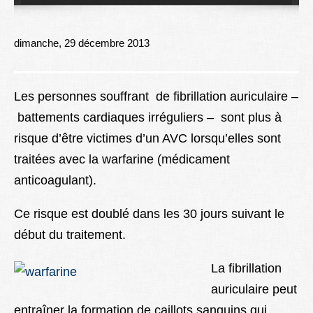
Lexique
Better Health
dimanche, 29 décembre 2013
Les personnes souffrant de fibrillation auriculaire –
battements cardiaques irréguliers – sont plus à
risque d’être victimes d’un AVC lorsqu’elles sont
traitées avec la warfarine (médicament
anticoagulant).
Ce risque est doublé dans les 30 jours suivant le
début du traitement.
La fibrillation
auriculaire peut
entraîner la formation de caillots sanguins qui